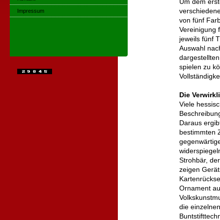
Um dem erst
verschiedene
Impressum
von fünf Far
Vereinigung 
jeweils fünf 
Auswahl nac
dargestellte
spielen zu k
Vollständigke
Die Verwirk
Viele hessi
Beschreibung
Daraus ergib
bestimmten Z
gegenwärtige
widerspiegel
Strohbär, de
zeigen Gerät
Kartenrückse
Ornament aus
Volkskunstmu
die einzelne
Buntstifttech