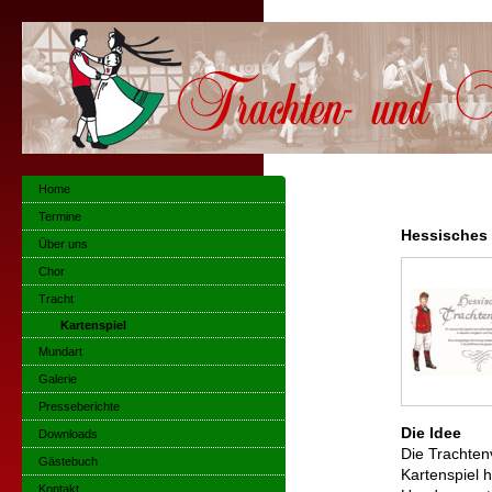
Home
Termine
Hessisches 
Über uns
Chor
Tracht
Kartenspiel
Mundart
Galerie
Presseberichte
Die Idee
Downloads
Die Trachtenv
Gästebuch
Kartenspiel 
Kontakt