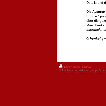
Details und 
Die Autoren
Für die Spie
über die gez
Marc Henkel 
Informatione
© henkel gm
Druckversion
|
Sitemap
© Trachten- und Volkstanzgruppe Schen