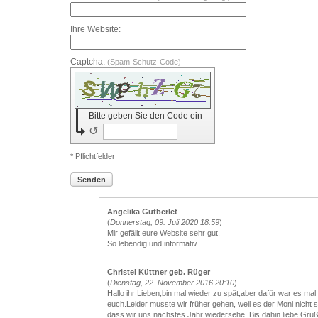
Ihre Website:
Captcha:
(Spam-Schutz-Code)
Bitte geben Sie den Code ein
↺
* Pflichtfelder
Senden
Angelika Gutberlet
(
Donnerstag, 09. Juli 2020 18:59
)
Mir gefällt eure Website sehr gut.
So lebendig und informativ.
Christel Küttner geb. Rüger
(
Dienstag, 22. November 2016 20:10
)
Hallo ihr Lieben,bin mal wieder zu spät,aber dafür war es mal 
euch.Leider musste wir früher gehen, weil es der Moni nicht s
dass wir uns nächstes Jahr wiedersehe. Bis dahin liebe Gr