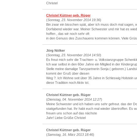
Christel
Christel Küttner geb. Rüger
(
Sonntag, 23. November 2014 19:36
)
Bin zwar ein bisschen spät, aber ich muss doch mal sagen, wie
Dorfabend wieder war. Meiner Schwester und mir hat es wiede
hoffen , das wir noch sehr oft
in den Genuss des Zuschauens kommen können. Viele Grü
Jörg Nölker
(
Sonntag, 23. November 2014 14:50
)
Es freut mich sehr die Trachten- u. Volkstanzgruppe Schenkl
Ich war selbst in den 60er Jahre ein Mitglied in der Kindergr
Stelle meine damalige Tanzpartnerin Sonja ( geboren.) Landsi
kommt der Gruß über diesen
Weg ?. Ich Wohne seit über 35 Jahre in Schleswig Holstein u
diese Tradition noch Aktiv ist.
Christel Küttner geb. Rüger
(
Dienstag, 04. November 2014 12:27
)
Meine Schwester und ich haben uns sehr gefreut. das der D
stattgefunden hat. Ihr habt euch mal wieder übertroffen. Es wa
freuen uns schon auf das nächste
Jahr! Liebe Grüße Christel
Christel Küttner geb. Rüger
(
Samstag, 16. März 2013 18:46
)