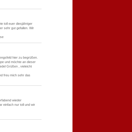
 toll euer diesjähriger
r sehr gut gefallen. Wir
sse
engsfeld hier zu begrüßen.
uppe und möchte an dieser
edel Grüßen , vieleicht
nd freu mich sehr das
orfabend wieder
r einfach nur toll und wir