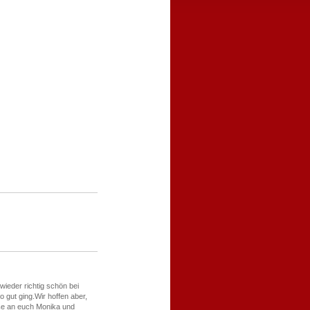
wieder richtig schön bei
o gut ging.Wir hoffen aber,
üße an euch Monika und