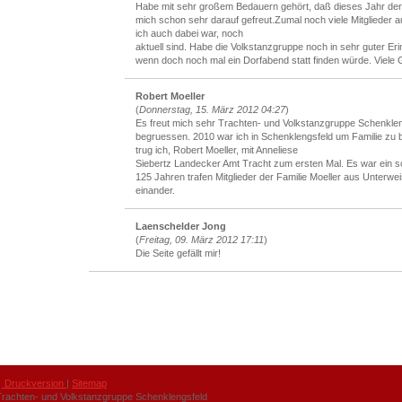
Habe mit sehr großem Bedauern gehört, daß dieses Jahr der 
mich schon sehr darauf gefreut.Zumal noch viele Mitglieder 
ich auch dabei war, noch
aktuell sind. Habe die Volkstanzgruppe noch in sehr guter E
wenn doch noch mal ein Dorfabend statt finden würde. Viele
Robert Moeller
(
Donnerstag, 15. März 2012 04:27
)
Es freut mich sehr Trachten- und Volkstanzgruppe Schenklen
begruessen. 2010 war ich in Schenklengsfeld um Familie zu 
trug ich, Robert Moeller, mit Anneliese
Siebertz Landecker Amt Tracht zum ersten Mal. Es war ein 
125 Jahren trafen Mitglieder der Familie Moeller aus Unterw
einander.
Laenschelder Jong
(
Freitag, 09. März 2012 17:11
)
Die Seite gefällt mir!
Druckversion
|
Sitemap
rachten- und Volkstanzgruppe Schenklengsfeld