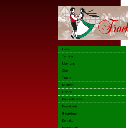
Home
Termine
Über uns
Chor
Tracht
Mundart
Galerie
Presseberichte
Downloads
Gästebuch
Kontakt
Impressum