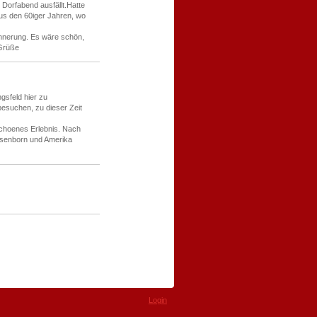
Dorfabend ausfällt.Hatte
aus den 60iger Jahren, wo
rinnerung. Es wäre schön,
 Grüße
gsfeld hier zu
besuchen, zu dieser Zeit
schoenes Erlebnis. Nach
eisenborn und Amerika
Login